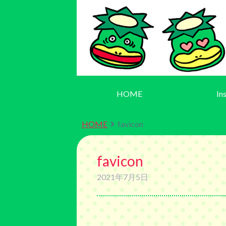
HOME
In
HOME
favicon
favicon
2021年7月5日